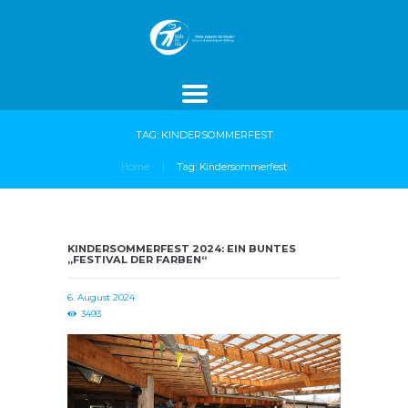
ROJEKTE
SPENDEN
AKTUELLES
TAG: KINDERSOMMERFEST
Home
Tag: Kindersommerfest
KINDERSOMMERFEST 2024: EIN BUNTES
„FESTIVAL DER FARBEN“
6. August 2024
3493