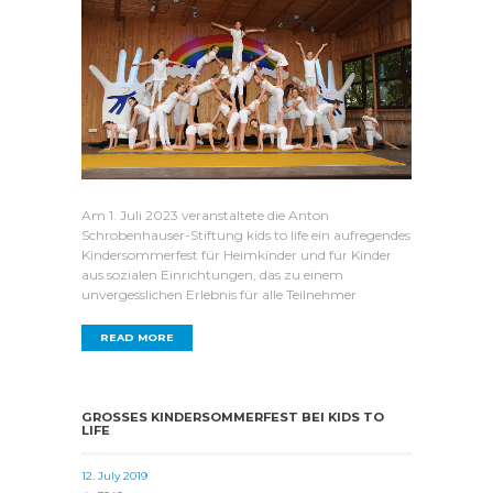
Am 1. Juli 2023 veranstaltete die Anton
Schrobenhauser-Stiftung kids to life ein aufregendes
Kindersommerfest für Heimkinder und für Kinder
aus sozialen Einrichtungen, das zu einem
unvergesslichen Erlebnis für alle Teilnehmer
READ MORE
GROSSES KINDERSOMMERFEST BEI KIDS TO L
IFE
12. July 2019