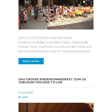
Am 6. Juli 2024 fand unser jährliches
Kindersommerfest unter dem Motto „Festival der
Farben“ statt. Das Event war ein großer Erfolg und
bot etwa 350 Kindern und 150 Erwachsenen einen
READ MORE
DAS GROSSE KINDERSOMMERFEST ZUM 20. J
UBILÄUM VON KIDS TO LIFE
4. July 2023
2656