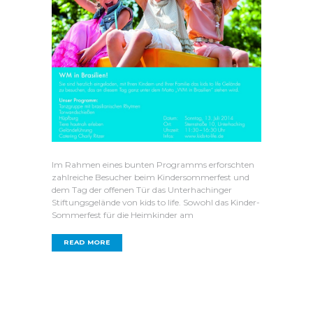
Im Rahmen eines bunten Programms erforschten
zahlreiche Besucher beim Kindersommerfest und
dem Tag der offenen Tür das Unterhachinger
Stiftungsgelände von kids to life. Sowohl das Kinder-
Sommerfest für die Heimkinder am
READ MORE