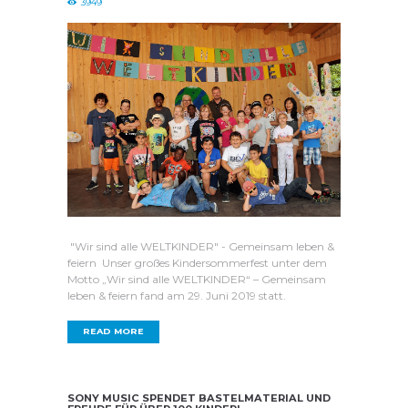
3949
"Wir sind alle WELTKINDER" - Gemeinsam leben &
feiern Unser großes Kindersommerfest unter dem
Motto „Wir sind alle WELTKINDER“ – Gemeinsam
leben & feiern fand am 29. Juni 2019 statt.
READ MORE
SONY MUSIC SPENDET BASTELMATERIAL UND