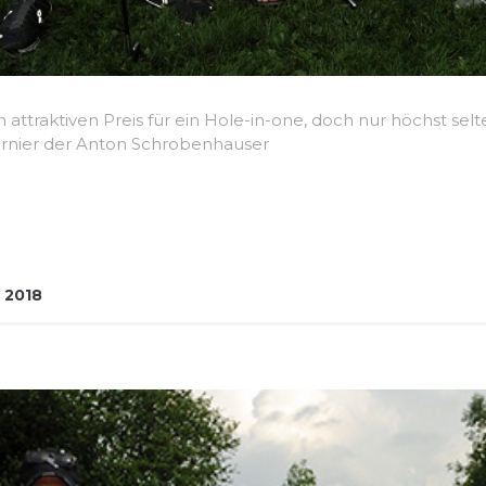
n attraktiven Preis für ein Hole-in-one, doch nur höchst selt
turnier der Anton Schrobenhauser
 2018