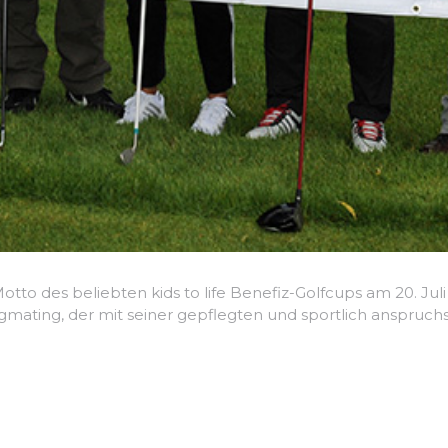
Motto des beliebten kids to life Benefiz-Golfcups am 20. Jul
mating, der mit seiner gepflegten und sportlich anspruch