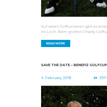
Auf vielen Golfturnieren gibt es eine
ins Loch. Beim großen Charity Golf
READ MORE
SAVE THE DATE – BENEFIZ GOLFCUP
4. February 2018
3911