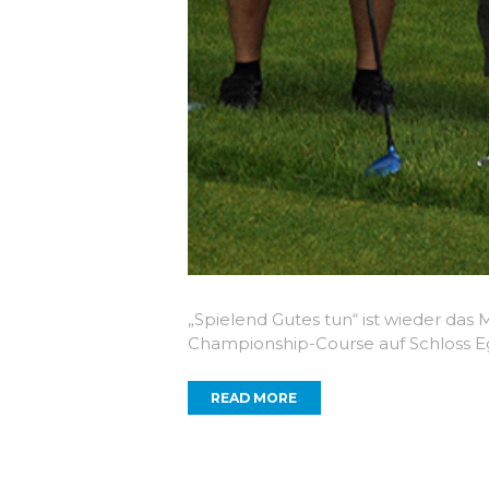
„Spielend Gutes tun“ ist wieder das 
Championship-Course auf Schloss Eg
READ MORE