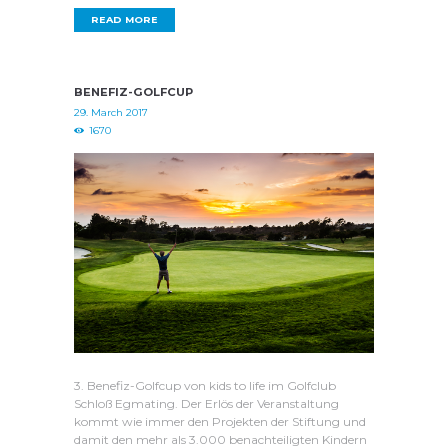
READ MORE
BENEFIZ-GOLFCUP
29. March 2017
1670
3. Benefiz-Golfcup von kids to life im Golfclub
Schloß Egmating. Der Erlös der Veranstaltung
kommt wie immer den Projekten der Stiftung und
damit den mehr als 3.000 benachteiligten Kindern