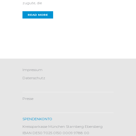
zugute, die
READ MORE
Impressum
Datenschutz
Presse
SPENDENKONTO
Kreissparkasse München Starnberg Ebersberg
IBAN DE50 7025 0150 0009 9788 00