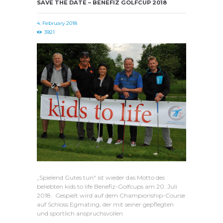
SAVE THE DATE – BENEFIZ GOLFCUP 2018
4. February 2018
3921
„Spielend Gutes tun“ ist wieder das Motto des
beliebten kids to life Benefiz-Golfcups am 20. Juli
2018. Gespielt wird auf dem Championship-Course
auf Schloss Egmating, der mit seiner gepflegten
und sportlich anspruchsvollen