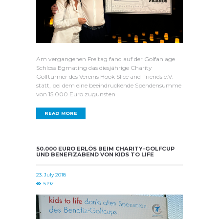
Am vergangenen Freitag fand auf der Golfanlage
Schloss Egmating das diesjährige Charity
Golfturnier des Vereins Hook Slice and Friends e.V.
statt, bei dem eine beeindruckende Spendensumme
von 15.000 Euro zugunsten
READ MORE
50.000 EURO ERLÖS BEIM CHARITY-GOLFCUP
UND BENEFIZABEND VON KIDS TO LIFE
23. July 2018
5192