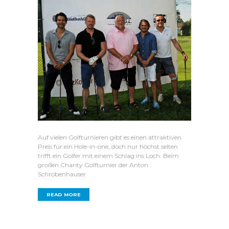
Auf vielen Golfturnieren gibt es einen attraktiven
Preis für ein Hole-in-one, doch nur höchst selten
trifft ein Golfer mit einem Schlag ins Loch. Beim
großen Charity Golfturnier der Anton
Schrobenhauser
READ MORE