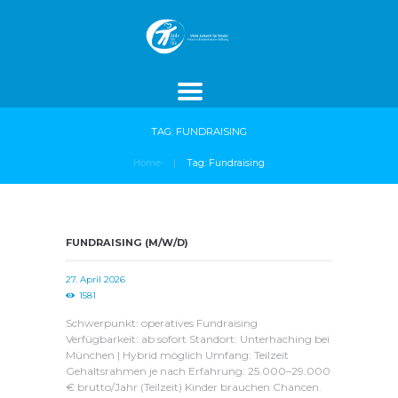
ROJEKTE
SPENDEN
AKTUELLES
TAG: FUNDRAISING
Home
Tag: Fundraising
FUNDRAISING (M/W/D)
27. April 2026
1581
Schwerpunkt: operatives Fundraising
Verfügbarkeit: ab sofort Standort: Unterhaching bei
München | Hybrid möglich Umfang: Teilzeit
Gehaltsrahmen je nach Erfahrung: 25.000–29.000
€ brutto/Jahr (Teilzeit) Kinder brauchen Chancen.