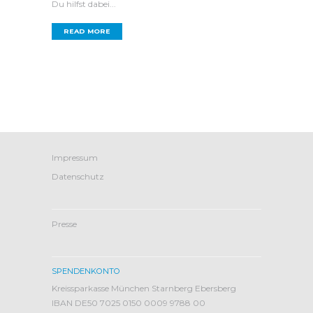
Du hilfst dabei...
READ MORE
Impressum
Datenschutz
Presse
SPENDENKONTO
Kreissparkasse München Starnberg Ebersberg
IBAN DE50 7025 0150 0009 9788 00