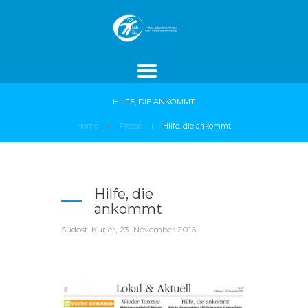
ROJEKTE
SPENDEN
AKTUELLES
HILFE, DIE ANKOMMT
Home
Presse
Hilfe, die ankommt
Hilfe, die
ankommt
Südost-Kurier, 23. November 2016