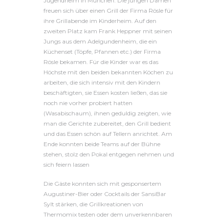
Jugendheim in München. Die jungen Damen
freuen sich über einen Grill der Firma Rösle für
ihre Grillabende im Kinderheim. Auf den
zweiten Platz kam Frank Heppner mit seinen
Jungs aus dem Adelgundenheim, die ein
Küchenset (Töpfe, Pfannen etc.) der Firma
Rösle bekamen. Für die Kinder war es das
Höchste mit den beiden bekannten Köchen zu
arbeiten, die sich intensiv mit den Kindern
beschäftigten, sie Essen kosten ließen, das sie
noch nie vorher probiert hatten
(Wasabischaum), ihnen geduldig zeigten, wie
man die Gerichte zubereitet, den Grill bedient
und das Essen schön auf Tellern anrichtet. Am
Ende konnten beide Teams auf der Bühne
stehen, stolz den Pokal entgegen nehmen und
sich feiern lassen
Die Gäste konnten sich mit gesponsertem
Augustiner-Bier oder Cocktails der SansiBar
Sylt stärken, die Grillkreationen von
Thermomix testen oder dem unverkennbaren