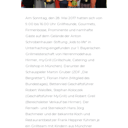
Am Sonntag, den 28. Mai 2017 hatten sich von
9.00 bis 16.00 Uhr Grillfreunde, Gourmets,
Firmenbosse, Prominente und namhafte
Gäste auf dem Gelände der Anton
Schrobenhauser-Stiftung „kids to life“ in
Unterhaching eingefunden zur 1. Bayerischen
Grillmeisterschaft von Herrenmodehaus
Hirmer, myGrill (Grillschule, Catering und
Grillshop in München). Darunter der
Schauspieler Martin Gruber (ZDF „Die
Bergretter“), Florian Hahn (Mitglied des
Bundestages), Bettenried Geschäftsführer
Robert Waloßek, Stephan Koloczek
(Geschäftsführer MyGrill) und Robert Greil
(Bereichsleiter Verkauf bei Hirmer). Der
Fernseh- und Sternekoch Hans Jörg
Bachmeier und der bekannte Koch und
Restaurantbesitzer Frank Heppner führten je
ein Grillteam mit Kindern aus Münchner