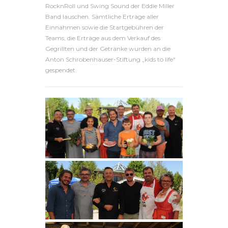
RocknRoll und Swing Sound der Eddie Miller
Band lauschen. Sämtliche Erträge aller
Einnahmen sowie die Startgebühren der
Teams, die Erträge aus dem Verkauf des
Gegrillten und der Getränke wurden an die
Anton Schrobenhauser-Stiftung „kids to life“
gespendet.