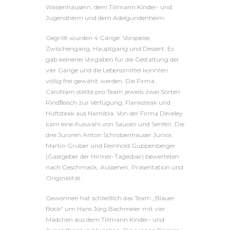
Waisenhäusern, dem Tillmann Kinder- und
Jugendheim und dem Adelgundenheim.
Gegrillt wurden 4 Gänge: Vorspeise,
Zwischengang, Hauptgang und Dessert. Es
gab keinerlei Vorgaben für die Gestaltung der
vier Gänge und die Lebensmittel konnten
völlig frei gewählt werden. Die Firma
CaroNam stellte pro Team jeweils zwei Sorten
Rindﬂeisch zur Verfügung, Flanksteak und
Hüftsteak aus Namibia. Von der Firma Develey
kam eine Auswahl von Saucen und Senfen. Die
drei Juroren Anton Schrobenhauser Junior,
Martin Gruber und Reinhold Guppenberger
(Gastgeber der Hirmer-Tagesbar) bewerteten
nach Geschmack, Aussehen, Präsentation und
Originalität.
Gewonnen hat schließlich das Team „Blauer
Bock“ um Hans Jörg Bachmeier mit vier
Mädchen aus dem Tillmann Kinder- und